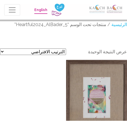
English
لرئيسية
/ منتجات تحت الوسم “Heartful2024_AlBader_5”
Heartful2024_AlBader_
رض النتيجة الوحيدة