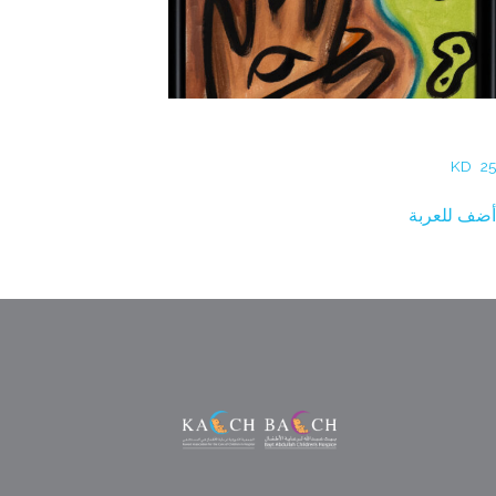
Haya Zubaid – Hand-eye Coordination
KD
25
أضف للعربة