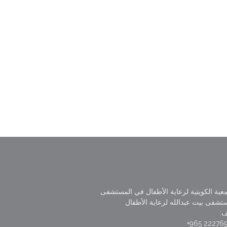
عية الكويتية لرعاية الأطفال في المستشفى
تشفى بيت عبدالله لرعاية الأطفال
ف:
22276990 