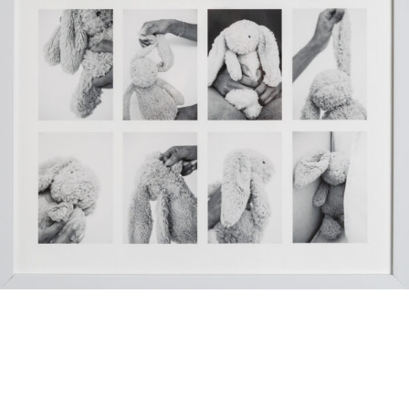
Farah AlWugayan –
Found Obje