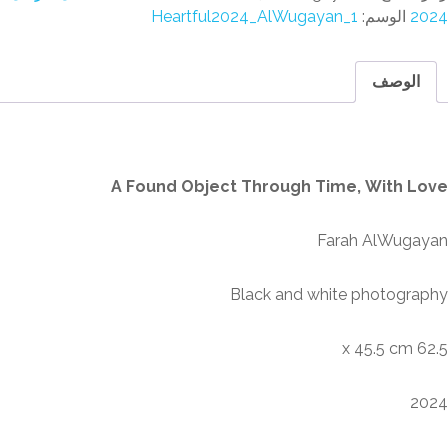
2
الوسم:
Heartful2024_AlWugayan_1
الوصف
وصف
A Found Object Through Time, With L
Farah AlWuga
Black and white photogra
62.
2