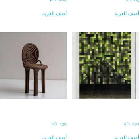
أضف للعربة
أضف للعربة
Sara Mahmoud – Swirled
Ali AlYousefi – Desert Nights
Dream
in Color (Green)
KD
130
KD
170
أضف للعربة
أضف للعربة