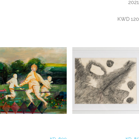
2021
120 KWD
منتجات ذات صلة
Danah Elmadhoun – One
Zarrin-Fatima Shamsi –
Sunday Afternoon
Untitled (2)
KD
600
KD
85