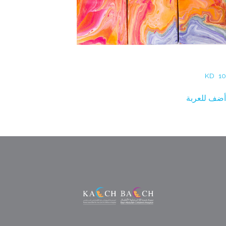
Reem Burhama- You Complete Me
KD
10
أضف للعربة