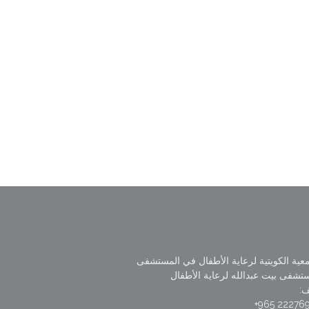
عية الكويتية لرعاية الأطفال في المستشفى
تشفى بيت عبدالله لرعاية الأطفال
ف:
22276990 