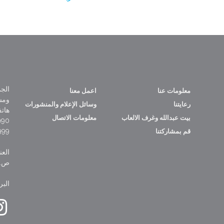
الجم
معلومات عنا
اعمل معنا
ومس
رعايتنا
وسائل الإعلام والمنشورات
هات
بيت عبدالله وغرف الالعاب
معلومات الاتصال
965+
965+
قم بمشاركتنا
العن
ص.ب 474، السوق الدا
البريد