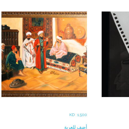
Amer Alamer – God’s Bread
Hadeel A
KD
1,500
أضف للعربة