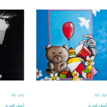
منتجات ذات صلة
Self Still Life
Hisham Alsumaie – Joy
KD
200
KD
250
أضف للعربة
أضف للعربة