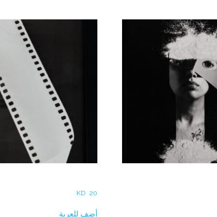
l Refaae – Photogram Film
Maha Alasaker- 
KD
20
أضف للعربة