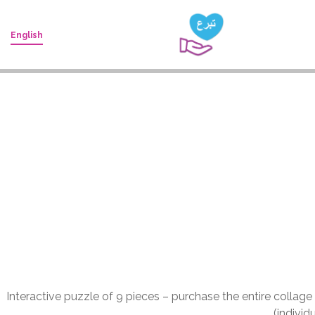
English
Reem Burhama- You
( Interactive puzzle of 9 pieces – purchase the entire collag
individ