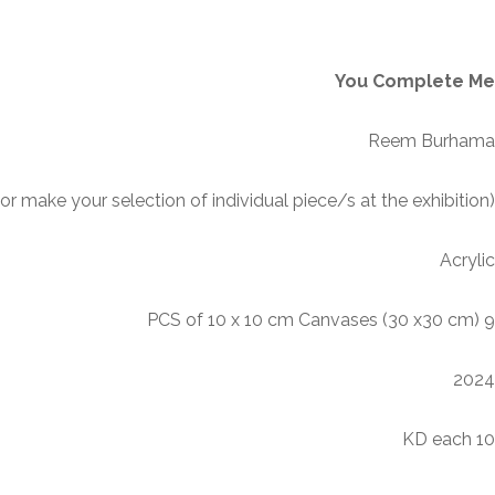
الوصف
You Complete Me
Reem Burhama
(Interactive puzzle of 9 pieces – purchase the entire collage or make your selection of individual piece/s at the exhibition)
Acrylic
9 PCS of 10 x 10 cm Canvases (30 x30 cm)
2024
10 KD each